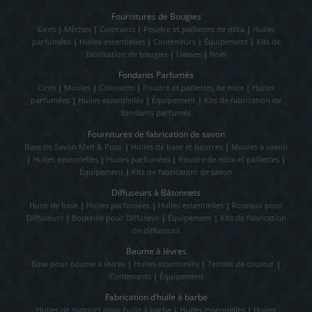
Fournitures de Bougies
Cires
|
Mèches
|
Colorants
|
Poudre et paillettes de mica
|
Huiles
parfumées
|
Huiles essentielles
|
Conteneurs
|
Équipement
|
Kits de
fabrication de bougies
|
Liasses
|
Noël
Fondants Parfumés
Cires
|
Moules
|
Colorants
|
Poudre et paillettes de mica
|
Huiles
parfumées
|
Huiles essentielles
|
Équipement
|
Kits de fabrication de
fondants parfumés
Fournitures de fabrication de savon
Base de Savon Melt & Pour
|
Huiles de base et beurres
|
Moules à savon
|
Huiles essentielles
|
Huiles parfumées
|
Poudre de mica et paillettes
|
Équipement
|
Kits de fabrication de savon
Diffuseurs à Bâtonnets
Huile de base
|
Huiles parfumées
|
Huiles essentielles
|
Roseaux pour
Diffuseurs
|
Bouteille pour Diffuseur
|
Équipement
|
Kits de fabrication
de diffuseurs
Baume à lèvres
Base pour baume à lèvres
|
Huiles essentielles
|
Teintes de couleur
|
Contenants
|
Équipement
Fabrication d’huile à barbe
Huiles de support pour huile à barbe
|
Huiles essentielles
|
Huiles